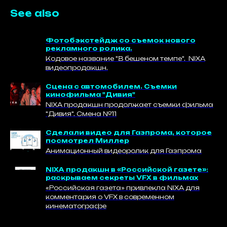
See also
Фотобэкстейдж со съемок нового
рекламного ролика.
Кодовое название "В бешеном темпе". NIXA
видеопродакшн.
Сцена с автомобилем. Съемки
кинофильма "Дивия"
NIXA продакшн продолжает съемки фильма
"Дивия". Смена №11
Сделали видео для Газпрома, которое
посмотрел Миллер
Анимационный видеоролик для Газпрома
NIXA продакшн в «Российской газете»:
раскрываем секреты VFX в фильмах
«Российская газета» привлекла NIXA для
комментария о VFX в современном
кинематографе