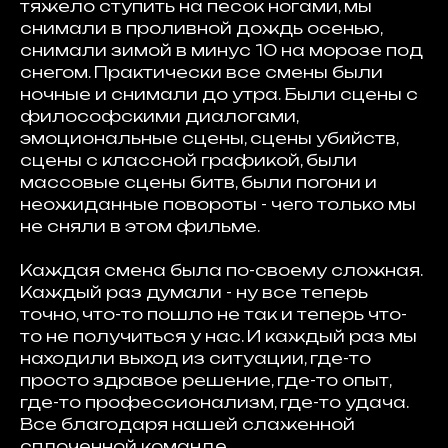
тяжело ступить на песок ногами, мы
снимали в проливной дождь осенью,
снимали зимой в минус 10 на морозе под
снегом. Практически все смены были
ночные и снимали до утра. Были сцены с
философскими диалогами,
эмоциональные сцены, сцены убийств,
сцены с классной графикой, были
массовые сцены битв, были погони и
неожиданные повороты - чего только мы
не сняли в этом фильме.
Каждая смена была по-своему сложная.
Каждый раз думали - ну все теперь
точно, что-то пошло не так и теперь что-
то не получиться у нас. И каждый раз мы
находили выход из ситуации, где-то
просто здравое решение, где-то опыт,
где-то профессионализм, где-то удача.
Все благодаря нашей слаженной
сплоченной команде.