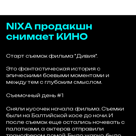
NIXA продакшн блог
NIXA продакшн
снимает КИНО
Старт съемок фильма "Дивия".
Это фантастическая история с
эпическими боевыми моментами и
между тем с глубоким смыслом.
Съемочный день #1
Cняли кусочек начала фильма. Съемки
были на Балтийской косе до ночи. И
после съемок еще остались ночевать с
палатками, а актеров отправили
трансфером домой. Было жарко, было